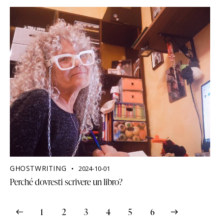
GHOSTWRITING
2024-10-01
Perché dovresti scrivere un libro?
1
2
3
4
>
5
6