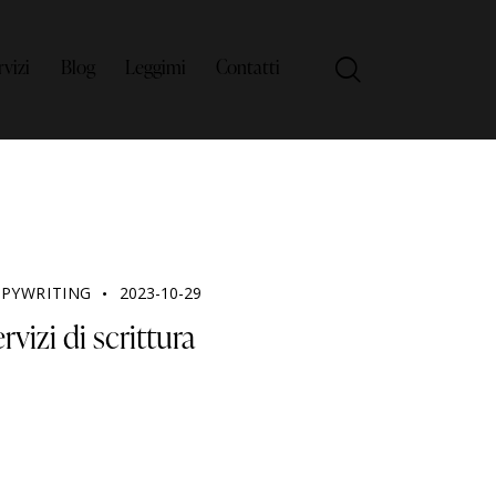
rvizi
Blog
Leggimi
Contatti
PYWRITING
2023-10-29
rvizi di scrittura