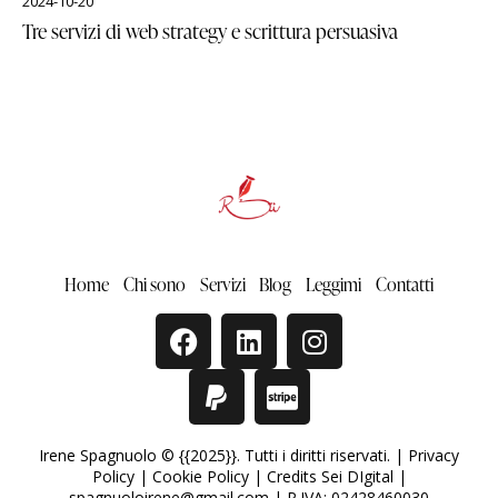
2024-10-20
Tre servizi di web strategy e scrittura persuasiva
Home
Chi sono
Servizi
Blog
Leggimi
Contatti
Irene Spagnuolo © {{2025}}. Tutti i diritti riservati. |
Privacy
Policy
|
Cookie Policy
|
Credits Sei DIgital
|
spagnuoloirene@gmail.com | P.IVA: 02428460030